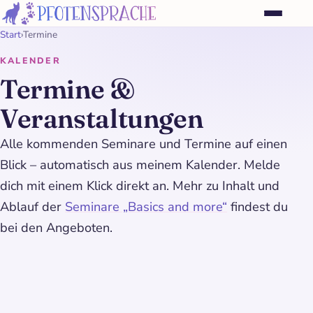
Start
›
Termine
KALENDER
Termine &
Veranstaltungen
Alle kommenden Seminare und Termine auf einen
Blick – automatisch aus meinem Kalender. Melde
dich mit einem Klick direkt an. Mehr zu Inhalt und
Ablauf der
Seminare „Basics and more“
findest du
bei den Angeboten.
Walk and talk in der
Sauschütt
23
AUG
🗓️ Sonntag, 23. August 2026